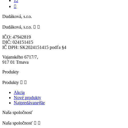
12

Dudáková, s.r.o.
Dudáková, s.r.o.


IČO: 47942819
DIČ: 024151415
IČ DPH: SK2024151415 podľa §4
Vajanského 6717/7,
917 01 Trnava
Produkty
Produkty


Akcia
Nové produkty
Najpredávanejšie
Naša spoločnosť
Naša spoločnosť

