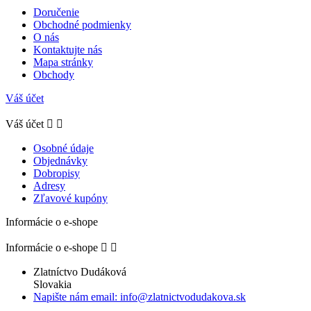
Doručenie
Obchodné podmienky
O nás
Kontaktujte nás
Mapa stránky
Obchody
Váš účet
Váš účet


Osobné údaje
Objednávky
Dobropisy
Adresy
Zľavové kupóny
Informácie o e-shope
Informácie o e-shope


Zlatníctvo Dudáková
Slovakia
Napište nám email: info@zlatnictvodudakova.sk