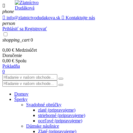

phone

info@zlatnictvodudakova.sk

Kontaktujte nás
person
Prihlásiť sa
Registrovať
shopping_cart
0
0,00 €
Medzisúčet
Doručenie
0,00 €
Spolu
Pokladňa
0
Domov
Šperky
Svadobné obrúčky
zlaté (pripravujeme)
strieborné (pripravujeme)
oceľové (pripravujeme)
Dámske náušnice
Zlaté (pripravujeme)