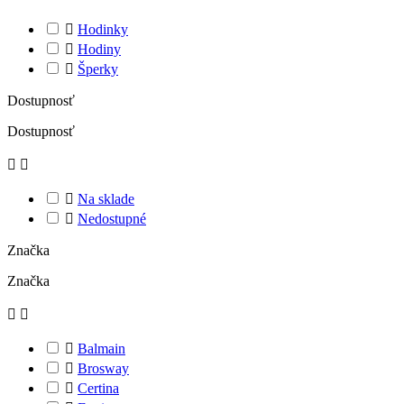

Hodinky

Hodiny

Šperky
Dostupnosť
Dostupnosť



Na sklade

Nedostupné
Značka
Značka



Balmain

Brosway

Certina