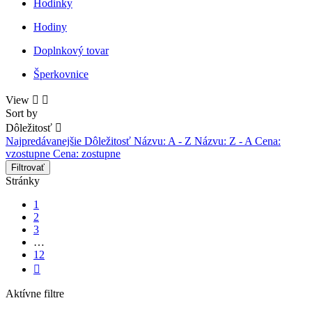
Hodinky
Hodiny
Doplnkový tovar
Šperkovnice
View


Sort by
Dôležitosť

Najpredávanejšie
Dôležitosť
Názvu: A - Z
Názvu: Z - A
Cena:
vzostupne
Cena: zostupne
Filtrovať
Stránky
1
2
3
…
12

Aktívne filtre