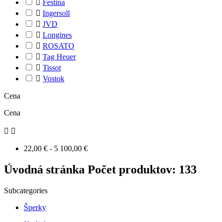

Festina

Ingersoll

JVD

Longines

ROSATO

Tag Heuer

Tissot

Vostok
Cena
Cena


22,00 € - 5 100,00 €
Úvodná stránka
Počet produktov: 133
Subcategories
Šperky