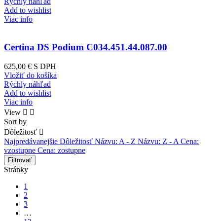
Rýchly náhľad
Add to wishlist
Viac info
Certina DS Podium C034.451.44.087.00
625,00 €
S DPH
Vložiť do košíka
Rýchly náhľad
Add to wishlist
Viac info
View


Sort by
Dôležitosť

Najpredávanejšie
Dôležitosť
Názvu: A - Z
Názvu: Z - A
Cena:
vzostupne
Cena: zostupne
Filtrovať
Stránky
1
2
3
…