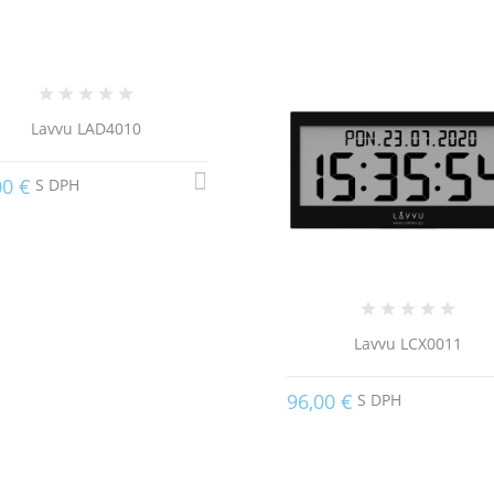
Lavvu LAD4010
00 €
S DPH
Lavvu LCX0011
96,00 €
S DPH