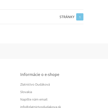
STRÁNKY
1
Informácie o e-shope
Zlatníctvo Dudáková
Slovakia
Napište nám email:
info@zlatnictvodudakova.sk