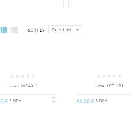


Dôležitosť
SORT BY

Lavvu LAD4011
Lavvu LCT1181
00 €
89,00 €
S DPH
S DPH