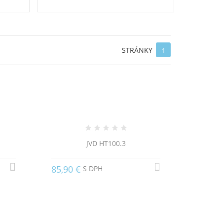
STRÁNKY
1
JVD HT100.3
85,90 €
S DPH