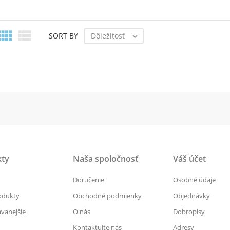


Dôležitosť
SORT BY

ty
Naša spoločnosť
Váš účet
Doručenie
Osobné údaje
odukty
Obchodné podmienky
Objednávky
vanejšie
O nás
Dobropisy
Kontaktujte nás
Adresy