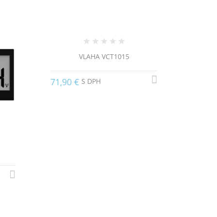
VLAHA VCT1015
71,90 €
S DPH