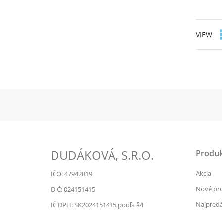
VIEW
DUDÁKOVÁ, S.R.O.
Produk
Akcia
IČO: 47942819
Nové pr
DIČ: 024151415
Najpredá
IČ DPH: SK2024151415 podľa §4