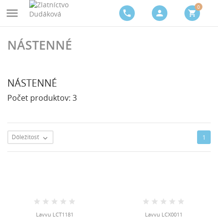
0

phone
person
shopping_cart
NÁSTENNÉ
NÁSTENNÉ
Počet produktov: 3
Dôležitosť
1

Lavvu LCT1181
Lavvu LCX0011