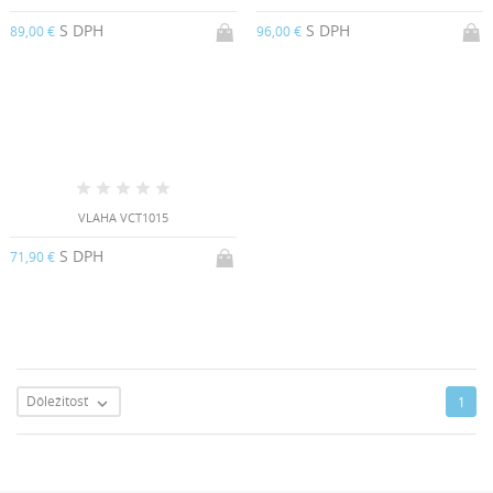
S DPH
S DPH
89,00 €
96,00 €
VLAHA VCT1015
S DPH
71,90 €
Dôležitosť
1
