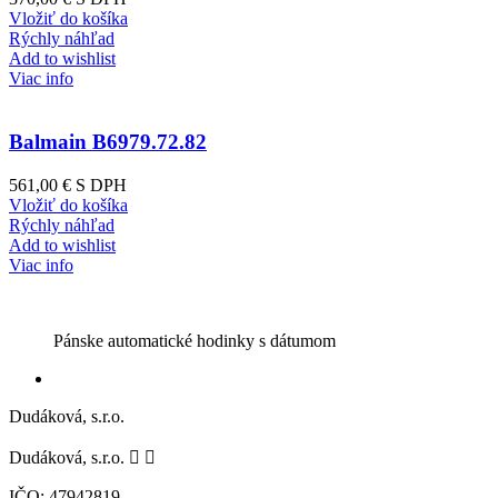
Vložiť do košíka
Rýchly náhľad
Add to wishlist
Viac info
Balmain B6979.72.82
561,00 €
S DPH
Vložiť do košíka
Rýchly náhľad
Add to wishlist
Viac info
Pánske automatické hodinky s dátumom
Dudáková, s.r.o.
Dudáková, s.r.o.


IČO: 47942819