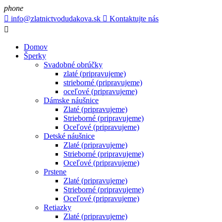
phone

info@zlatnictvodudakova.sk

Kontaktujte nás

Domov
Šperky
Svadobné obrúčky
zlaté (pripravujeme)
strieborné (pripravujeme)
oceľové (pripravujeme)
Dámske náušnice
Zlaté (pripravujeme)
Strieborné (pripravujeme)
Oceľové (pripravujeme)
Detské náušnice
Zlaté (pripravujeme)
Strieborné (pripravujeme)
Oceľové (pripravujeme)
Prstene
Zlaté (pripravujeme)
Strieborné (pripravujeme)
Oceľové (pripravujeme)
Retiazky
Zlaté (pripravujeme)