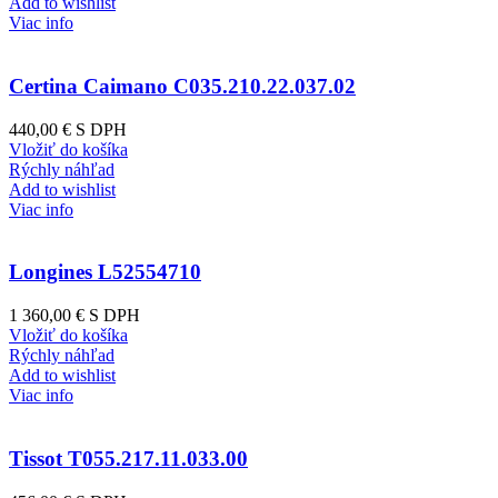
Add to wishlist
Viac info
Certina Caimano C035.210.22.037.02
440,00 €
S DPH
Vložiť do košíka
Rýchly náhľad
Add to wishlist
Viac info
Longines L52554710
1 360,00 €
S DPH
Vložiť do košíka
Rýchly náhľad
Add to wishlist
Viac info
Tissot T055.217.11.033.00