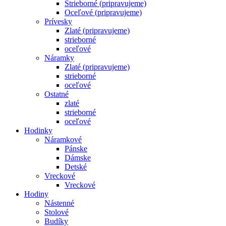
Strieborné (pripravujeme)
Oceľové (pripravujeme)
Prívesky
Zlaté (pripravujeme)
strieborné
oceľové
Náramky
Zlaté (pripravujeme)
strieborné
oceľové
Ostatné
zlaté
strieborné
oceľové
Hodinky
Náramkové
Pánske
Dámske
Detské
Vreckové
Vreckové
Hodiny
Nástenné
Stolové
Budíky