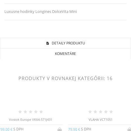
Luxusne hodinky Longines DolceVita Mini
DETAILY PRODUKTU
KOMENTÁRE
PRODUKTY V ROVNAKEJ KATEGÓRII: 16
Vostok Europe VK64-571J431
VLAHA VCT1051
S DPH
S DPH
99,00 €
79,90 €