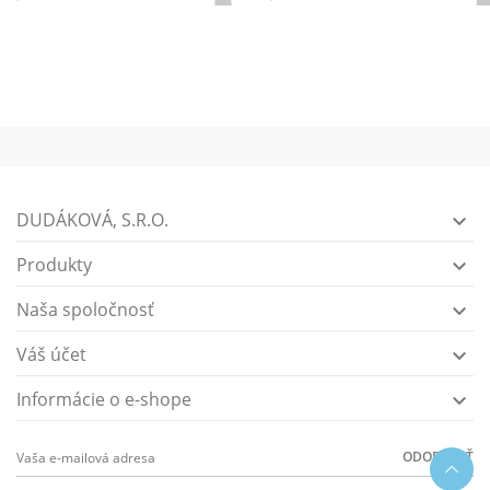
DUDÁKOVÁ, S.R.O.

Produkty

Naša spoločnosť

Váš účet

Informácie o e-shope

ODOBERAŤ