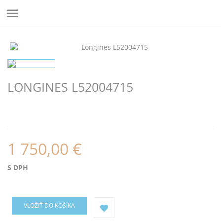

LONGINES L52004715
1 750,00 €
S DPH
VLOŽIŤ DO KOŠÍKA