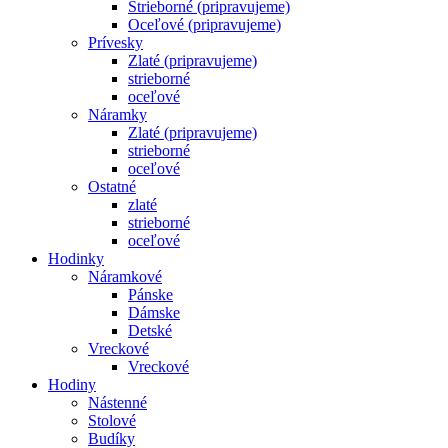
Strieborné (pripravujeme)
Oceľové (pripravujeme)
Prívesky
Zlaté (pripravujeme)
strieborné
oceľové
Náramky
Zlaté (pripravujeme)
strieborné
oceľové
Ostatné
zlaté
strieborné
oceľové
Hodinky
Náramkové
Pánske
Dámske
Detské
Vreckové
Vreckové
Hodiny
Nástenné
Stolové
Budíky