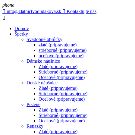
phone

info@zlatnictvodudakova.sk

Kontaktujte nás

Domov
Šperky
Svadobné obrúčky
zlaté (pripravujeme)
strieborné (pripravujeme)
oceľové (pripravujeme)
Dámske náušnice
Zlaté (pripravujeme)
Strieborné (pripravujeme)
Oceľové (pripravujeme)
Detské náušnice
Zlaté (pripravujeme)
Strieborné (pripravujeme)
Oceľové (pripravujeme)
Prstene
Zlaté (pripravujeme)
Strieborné (pripravujeme)
Oceľové (pripravujeme)
Retiazky
Zlaté (pripravujeme)