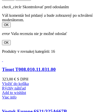
check_circle
Skontrolovať pred odoslaním
Váš komentár bol pridaný a bude zobrazený po schválení
moderátorom.
OK
error
Vašu recenziu nie je možné odoslať
OK
Produkty v rovnakej kategórii: 16
Tissot T008.010.11.031.00
323,00 €
S DPH
Vložiť do košíka
Rýchly náhľad
Add to wishlist
Viac info
Vostok Europe 6S21/325A667B