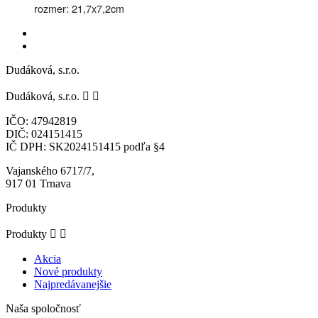
rozmer: 21,7x7,2cm
Dudáková, s.r.o.
Dudáková, s.r.o.


IČO: 47942819
DIČ: 024151415
IČ DPH: SK2024151415 podľa §4
Vajanského 6717/7,
917 01 Trnava
Produkty
Produkty


Akcia
Nové produkty
Najpredávanejšie
Naša spoločnosť