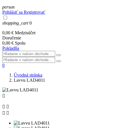
person
Prihlásiť sa
Registrovať
shopping_cart
0
0,00 €
Medzisúčet
Doručenie
0,00 €
Spolu
Pokladňa
0
Úvodná stránka
Lavvu LAD4011




