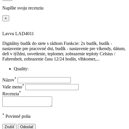
Napíšte svoju recenziu
×
Lavvu LAD4011
Digitálny budík do siete s rádiom Funkcie: 2x budík, budík -
nastavenie pre pracovné dni, budík - nastavenie pre víkendy, dátum,
deň v týždni, osvetlenie, teplomer, zobrazenie teploty Celsius /
Fahrenheit, zobrazenie času 12/24 hodín, vlhkomer,...
Quality:
*
Názov
*
Vaše meno
*
Recenzia
*
Povinné polia
Zrušiť
Odoslať