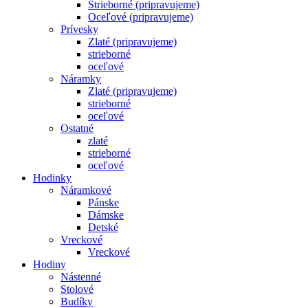
Strieborné (pripravujeme)
Oceľové (pripravujeme)
Prívesky
Zlaté (pripravujeme)
strieborné
oceľové
Náramky
Zlaté (pripravujeme)
strieborné
oceľové
Ostatné
zlaté
strieborné
oceľové
Hodinky
Náramkové
Pánske
Dámske
Detské
Vreckové
Vreckové
Hodiny
Nástenné
Stolové
Budíky