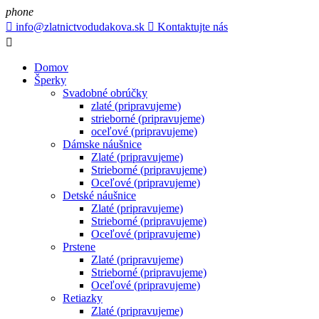
phone

info@zlatnictvodudakova.sk

Kontaktujte nás

Domov
Šperky
Svadobné obrúčky
zlaté (pripravujeme)
strieborné (pripravujeme)
oceľové (pripravujeme)
Dámske náušnice
Zlaté (pripravujeme)
Strieborné (pripravujeme)
Oceľové (pripravujeme)
Detské náušnice
Zlaté (pripravujeme)
Strieborné (pripravujeme)
Oceľové (pripravujeme)
Prstene
Zlaté (pripravujeme)
Strieborné (pripravujeme)
Oceľové (pripravujeme)
Retiazky
Zlaté (pripravujeme)