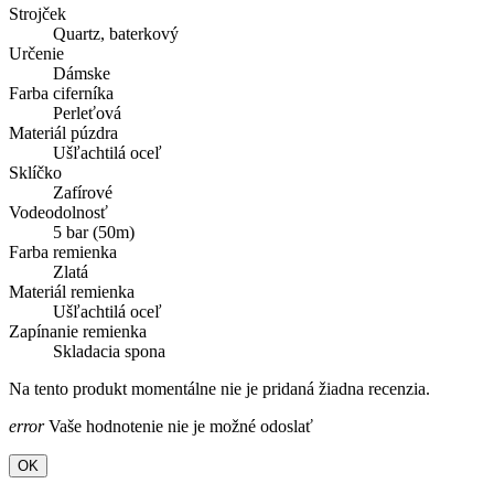
Strojček
Quartz, baterkový
Určenie
Dámske
Farba ciferníka
Perleťová
Materiál púzdra
Ušľachtilá oceľ
Sklíčko
Zafírové
Vodeodolnosť
5 bar (50m)
Farba remienka
Zlatá
Materiál remienka
Ušľachtilá oceľ
Zapínanie remienka
Skladacia spona
Na tento produkt momentálne nie je pridaná žiadna recenzia.
error
Vaše hodnotenie nie je možné odoslať
OK