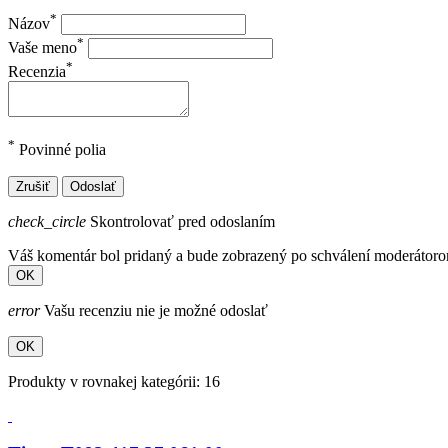
*
Názov
*
Vaše meno
*
Recenzia
*
Povinné polia
Zrušiť
Odoslať
check_circle
Skontrolovať pred odoslaním
Váš komentár bol pridaný a bude zobrazený po schválení moderátor
OK
error
Vašu recenziu nie je možné odoslať
OK
Produkty v rovnakej kategórii: 16