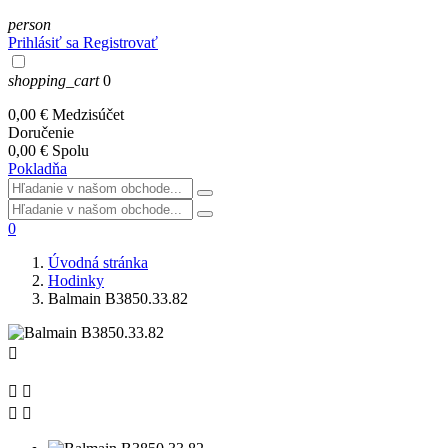
person
Prihlásiť sa
Registrovať
shopping_cart
0
0,00 €
Medzisúčet
Doručenie
0,00 €
Spolu
Pokladňa
0
Úvodná stránka
Hodinky
Balmain B3850.33.82




