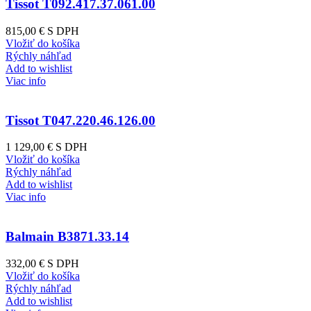
Tissot T092.417.37.061.00
815,00 €
S DPH
Vložiť do košíka
Rýchly náhľad
Add to wishlist
Viac info
Tissot T047.220.46.126.00
1 129,00 €
S DPH
Vložiť do košíka
Rýchly náhľad
Add to wishlist
Viac info
Balmain B3871.33.14
332,00 €
S DPH
Vložiť do košíka
Rýchly náhľad
Add to wishlist