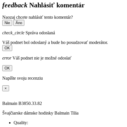
feedback
Nahlásiť komentár
Naozaj chcete nahlásiť tento komentár?
Nie
Áno
check_circle
Správa odoslaná
Váš podnet bol odoslaný a bude ho posudzovať moderátor.
OK
error
Váš podnet nie je možné odoslať
OK
Napíšte svoju recenziu
×
Balmain B3850.33.82
Švajčiarske dámske hodinky Balmain Tilia
Quality: