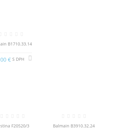
ain B1710.33.14
,00 €
S DPH
stina F20520/3
Balmain B3910.32.24