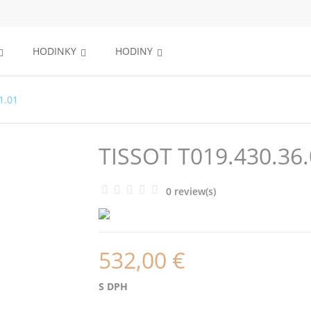
HODINKY
HODINY
1.01
TISSOT T019.430.36.
0 review(s)
532,00 €
S DPH