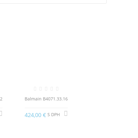
02
Balmain B4071.33.16
424,00 €
S DPH