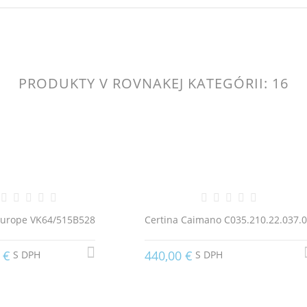
PRODUKTY V ROVNAKEJ KATEGÓRII: 16
Europe VK64/515B528
Certina Caimano C035.210.22.037.
 €
440,00 €
S DPH
S DPH