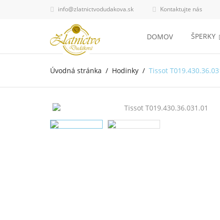
info@zlatnictvodudakova.sk
Kontaktujte nás


ŠPERKY
DOMOV
Úvodná stránka
Hodinky
Tissot T019.430.36.03