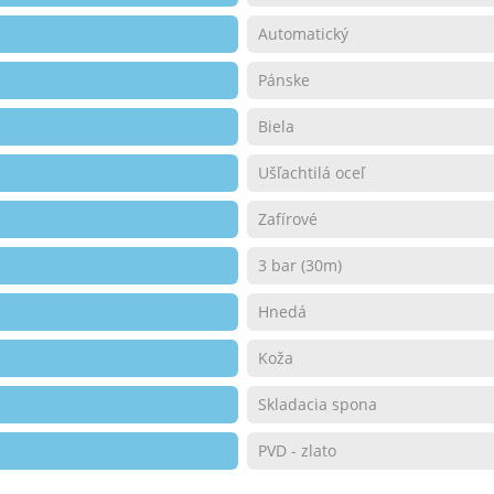
Automatický
Pánske
Biela
Ušľachtilá oceľ
Zafírové
3 bar (30m)
Hnedá
Koža
Skladacia spona
PVD - zlato