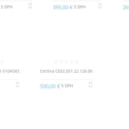
395,00 €
26
S DPH
S DPH
21-510A583
Certina C032.051.22.126.00
590,00 €
S DPH