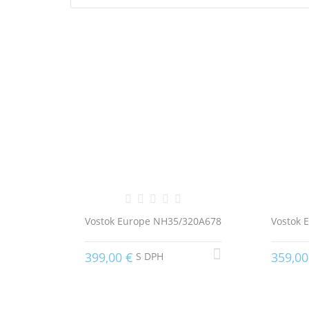
Vostok Europe NH35/320A678
Vostok 
399,00 €
359,00
S DPH