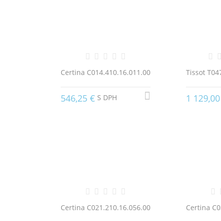
Certina C014.410.16.011.00
Tissot T04
546,25 €
1 129,00
S DPH
Certina C021.210.16.056.00
Certina C0