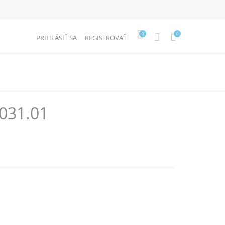
0
0
PRIHLÁSIŤ SA
REGISTROVAŤ
031.01