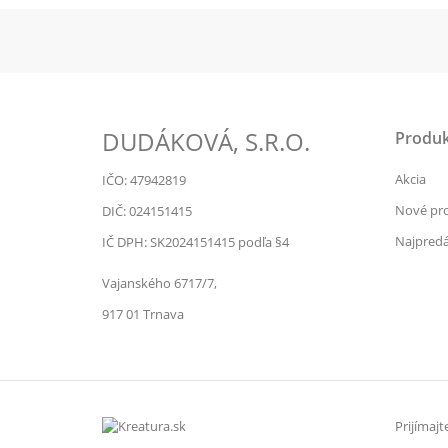
DUDÁKOVÁ, S.R.O.
Produk
Akcia
IČO: 47942819
Nové pr
DIČ: 024151415
Najpredá
IČ DPH: SK2024151415 podľa §4
Vajanského 6717/7,
917 01 Trnava
Prijímaj