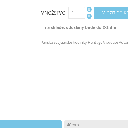
MNOŽSTVO
VLOŽIŤ DO K
na sklade, odoslaný bude do 2-3 dní

Pánske švajčiarske hodinky Heritage Visodate Aut
40mm