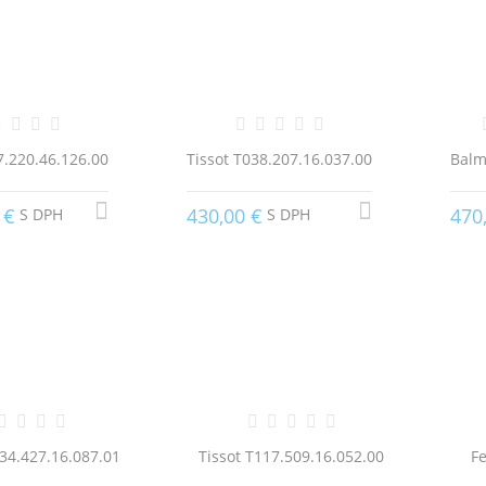
7.220.46.126.00
Tissot T038.207.16.037.00
Balm
 €
430,00 €
470
S DPH
S DPH
34.427.16.087.01
Tissot T117.509.16.052.00
Fe