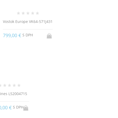
Vostok Europe VK64-571J431
799,00 €
S DPH
ines L52004715
0,00 €
S DPH