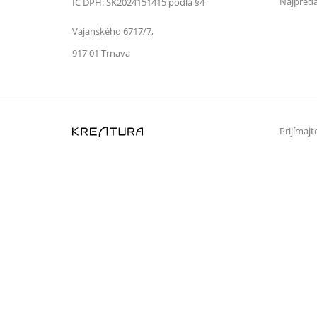
Najpredá
IČ DPH: SK2024151415 podľa §4
Vajanského 6717/7,
917 01 Trnava
Prijímaj