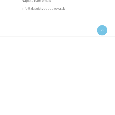
Napište nám email:
info@zlatnictvodudakova.sk