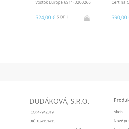
Vostok Europe 6S11-3200266
Certina 
524,00 €
590,00
S DPH
DUDÁKOVÁ, S.R.O.
Produk
Akcia
IČO: 47942819
Nové pr
DIČ: 024151415