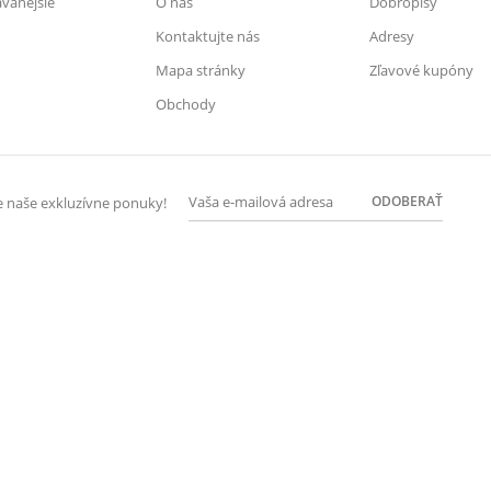
vanejšie
O nás
Dobropisy
Kontaktujte nás
Adresy
Mapa stránky
Zľavové kupóny
Obchody
ODOBERAŤ
te naše exkluzívne ponuky!