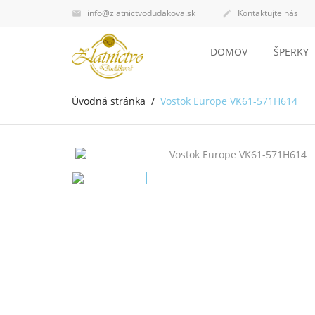
info@zlatnictvodudakova.sk
Kontaktujte nás


DOMOV
ŠPERKY
Úvodná stránka
Vostok Europe VK61-571H614