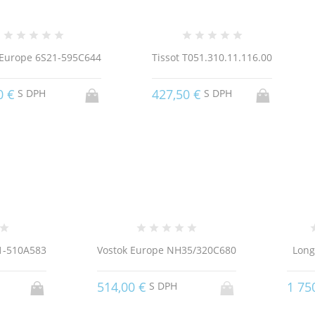
 Europe 6S21-595C644
Tissot T051.310.11.116.00
0 €
427,50 €
S DPH
S DPH
1-510A583
Vostok Europe NH35/320C680
Long
514,00 €
1 75
S DPH