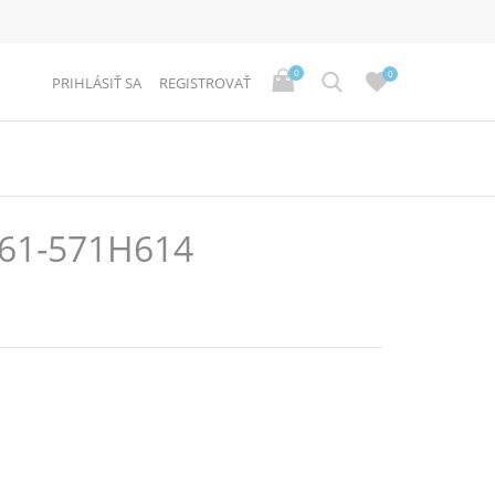
0
0
PRIHLÁSIŤ SA
REGISTROVAŤ
61-571H614