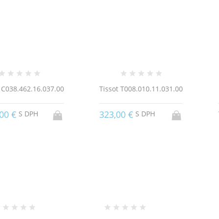
 C038.462.16.037.00
Tissot T008.010.11.031.00
00 €
323,00 €
S DPH
S DPH