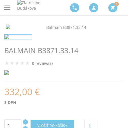
0

phone
person
shopping_cart
BALMAIN B3871.33.14
0 review(s)
332,00 €
S DPH
VLOŽIŤ DO KOŠÍKA