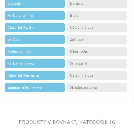
Určenie
Dámske
Farba Ciferníka
Biela
Materiál Púzdra
Ušľachtilá oceľ
Sklíčko
Zafírové
Vodeodolnosť
5 bar (50m)
Farba Remienka
Strieborná
Materiál Remienka
Ušľachtilá oceľ
Zapínanie Remienka
Skladacia spona
PRODUKTY V ROVNAKEJ KATEGÓRII: 16