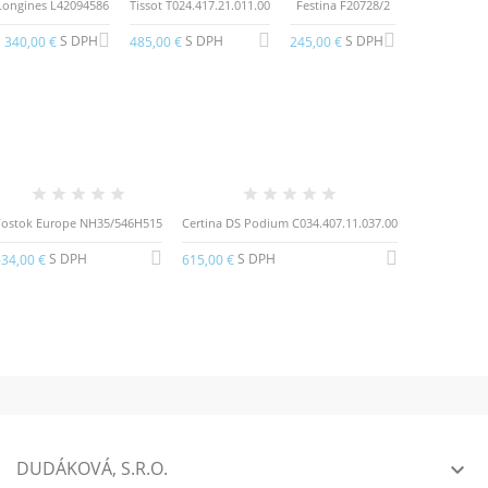
Longines L42094586
Tissot T024.417.21.011.00
Festina F20728/2
S DPH
S DPH
S DPH
 340,00 €
485,00 €
245,00 €
ostok Europe NH35/546H515
Certina DS Podium C034.407.11.037.00
S DPH
S DPH
34,00 €
615,00 €
DUDÁKOVÁ, S.R.O.
