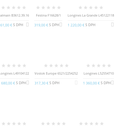
almain B3612.39.16
Festina F16628/1
Longines La Grande L45122118
S DPH
S DPH
S DPH
61,00 €
319,00 €
1 220,00 €
Longines L49104122
Vostok Europe 6S21/2254252
Longines L52554710
S DPH
S DPH
S DPH
 680,00 €
317,30 €
1 360,00 €