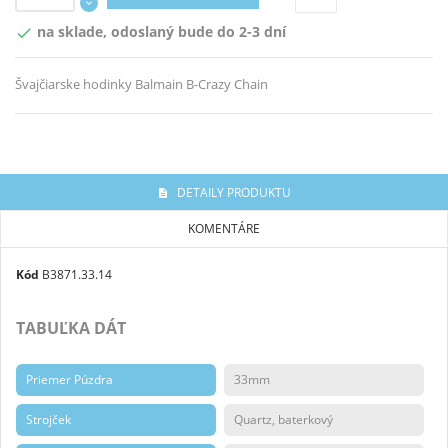
na sklade, odoslaný bude do 2-3 dní

Švajčiarske hodinky Balmain B-Crazy Chain
DETAILY PRODUKTU
KOMENTÁRE
Kód
B3871.33.14
TABUĽKA DÁT
Priemer Púzdra
33mm
Strojček
Quartz, baterkový