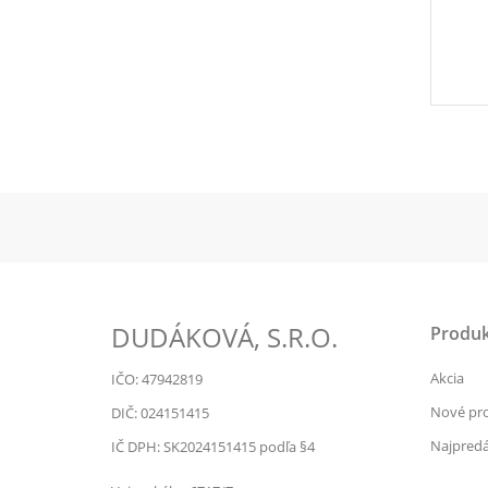
DUDÁKOVÁ, S.R.O.
Produk
Akcia
IČO: 47942819
Nové pr
DIČ: 024151415
Najpredá
IČ DPH: SK2024151415 podľa §4