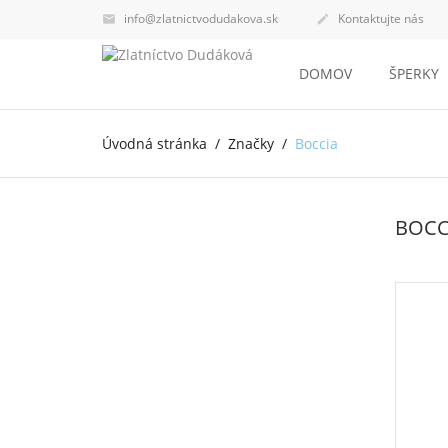
info@zlatnictvodudakova.sk
Kontaktujte nás


DOMOV
ŠPERKY
Úvodná stránka
Značky
Boccia
BOCC