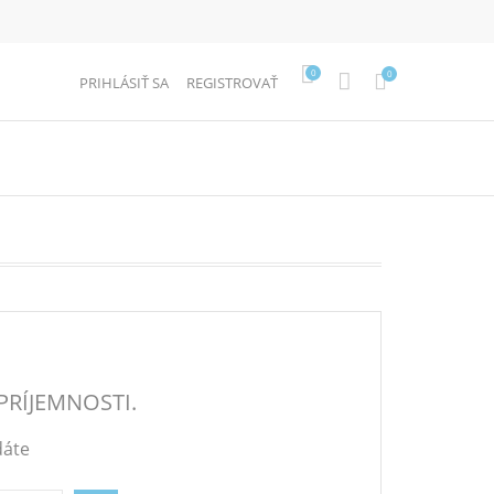
0
0
PRIHLÁSIŤ SA
REGISTROVAŤ
PRÍJEMNOSTI.
dáte