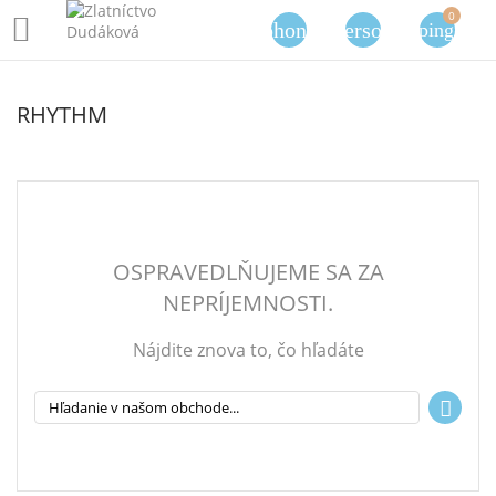
0

phone
person
shopping_cart
RHYTHM
OSPRAVEDLŇUJEME SA ZA
NEPRÍJEMNOSTI.
Nájdite znova to, čo hľadáte