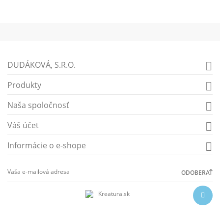
DUDÁKOVÁ, S.R.O.

Produkty

Naša spoločnosť

Váš účet

Informácie o e-shope

ODOBERAŤ