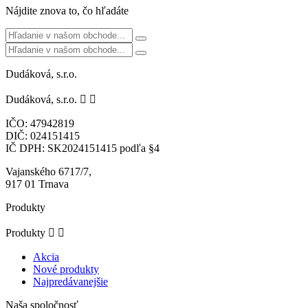
Nájdite znova to, čo hľadáte
Dudáková, s.r.o.
Dudáková, s.r.o.


IČO: 47942819
DIČ: 024151415
IČ DPH: SK2024151415 podľa §4
Vajanského 6717/7,
917 01 Trnava
Produkty
Produkty


Akcia
Nové produkty
Najpredávanejšie
Naša spoločnosť