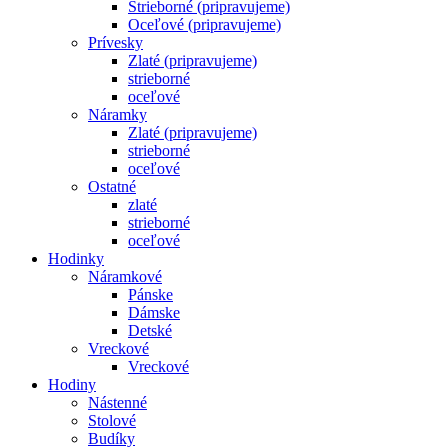
Strieborné (pripravujeme)
Oceľové (pripravujeme)
Prívesky
Zlaté (pripravujeme)
strieborné
oceľové
Náramky
Zlaté (pripravujeme)
strieborné
oceľové
Ostatné
zlaté
strieborné
oceľové
Hodinky
Náramkové
Pánske
Dámske
Detské
Vreckové
Vreckové
Hodiny
Nástenné
Stolové
Budíky