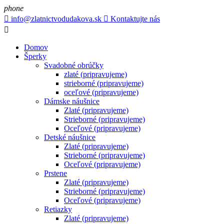
phone

info@zlatnictvodudakova.sk

Kontaktujte nás

Domov
Šperky
Svadobné obrúčky
zlaté (pripravujeme)
strieborné (pripravujeme)
oceľové (pripravujeme)
Dámske náušnice
Zlaté (pripravujeme)
Strieborné (pripravujeme)
Oceľové (pripravujeme)
Detské náušnice
Zlaté (pripravujeme)
Strieborné (pripravujeme)
Oceľové (pripravujeme)
Prstene
Zlaté (pripravujeme)
Strieborné (pripravujeme)
Oceľové (pripravujeme)
Retiazky
Zlaté (pripravujeme)