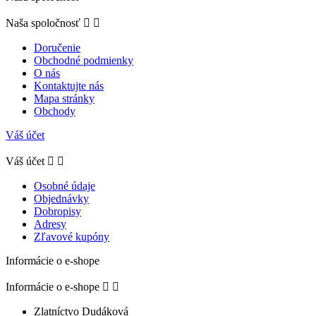
Naša spoločnosť


Doručenie
Obchodné podmienky
O nás
Kontaktujte nás
Mapa stránky
Obchody
Váš účet
Váš účet


Osobné údaje
Objednávky
Dobropisy
Adresy
Zľavové kupóny
Informácie o e-shope
Informácie o e-shope


Zlatníctvo Dudáková